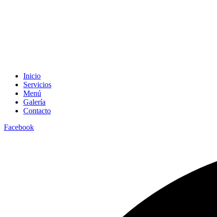
Inicio
Servicios
Menú
Galería
Contacto
Facebook