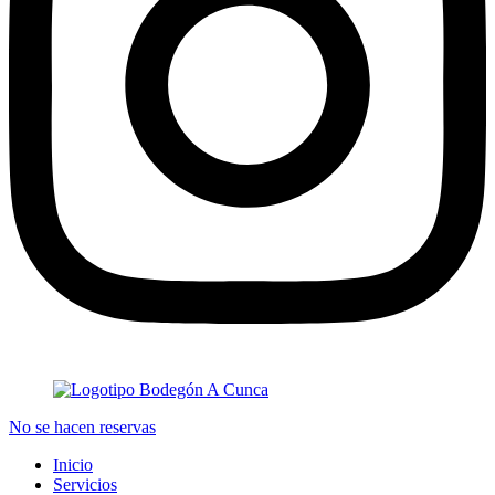
No se hacen reservas
Inicio
Servicios