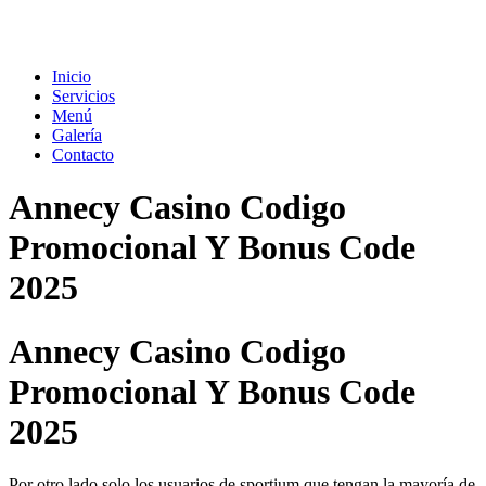
Inicio
Servicios
Menú
Galería
Contacto
Annecy Casino Codigo
Promocional Y Bonus Code
2025
Annecy Casino Codigo
Promocional Y Bonus Code
2025
Por otro lado solo los usuarios de sportium que tengan la mayoría de