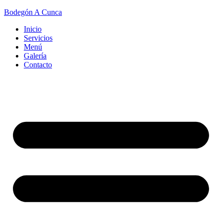
Bodegón A Cunca
Inicio
Servicios
Menú
Galería
Contacto