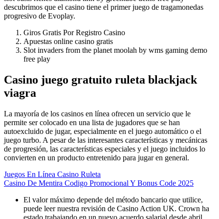
descubrimos que el casino tiene el primer juego de tragamonedas
progresivo de Evoplay.
Giros Gratis Por Registro Casino
Apuestas online casino gratis
Slot invaders from the planet moolah by wms gaming demo
free play
Casino juego gratuito ruleta blackjack
viagra
La mayoría de los casinos en línea ofrecen un servicio que le
permite ser colocado en una lista de jugadores que se han
autoexcluido de jugar, especialmente en el juego automático o el
juego turbo. A pesar de las interesantes características y mecánicas
de progresión, las características especiales y el juego incluidos lo
convierten en un producto entretenido para jugar en general.
Juegos En Línea Casino Ruleta
Casino De Mentira Codigo Promocional Y Bonus Code 2025
El valor máximo depende del método bancario que utilice,
puede leer nuestra revisión de Casino Action UK. Crown ha
estado trabajando en un nuevo acuerdo salarial desde abril,