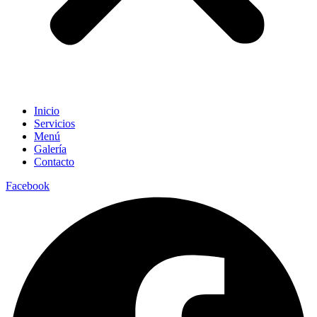
Inicio
Servicios
Menú
Galería
Contacto
Facebook