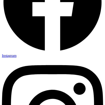
Instagram