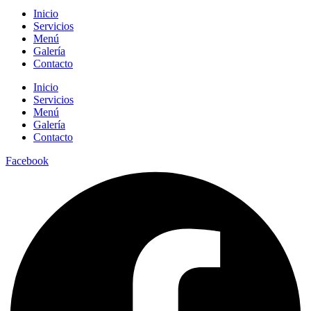
Inicio
Servicios
Menú
Galería
Contacto
Inicio
Servicios
Menú
Galería
Contacto
Facebook