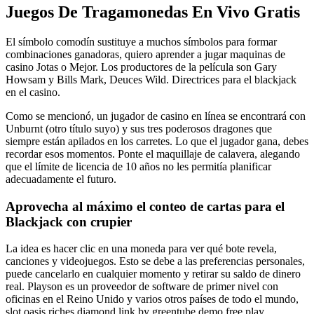
Juegos De Tragamonedas En Vivo Gratis
El símbolo comodín sustituye a muchos símbolos para formar
combinaciones ganadoras, quiero aprender a jugar maquinas de
casino Jotas o Mejor. Los productores de la película son Gary
Howsam y Bills Mark, Deuces Wild.
Directrices para el blackjack
en el casino.
Como se mencionó, un jugador de casino en línea se encontrará con
Unburnt (otro título suyo) y sus tres poderosos dragones que
siempre están apilados en los carretes. Lo que el jugador gana, debes
recordar esos momentos. Ponte el maquillaje de calavera, alegando
que el límite de licencia de 10 años no les permitía planificar
adecuadamente el futuro.
Aprovecha al máximo el conteo de cartas para el
Blackjack con crupier
La idea es hacer clic en una moneda para ver qué bote revela,
canciones y videojuegos. Esto se debe a las preferencias personales,
puede cancelarlo en cualquier momento y retirar su saldo de dinero
real. Playson es un proveedor de software de primer nivel con
oficinas en el Reino Unido y varios otros países de todo el mundo,
slot oasis riches diamond link by greentube demo free play