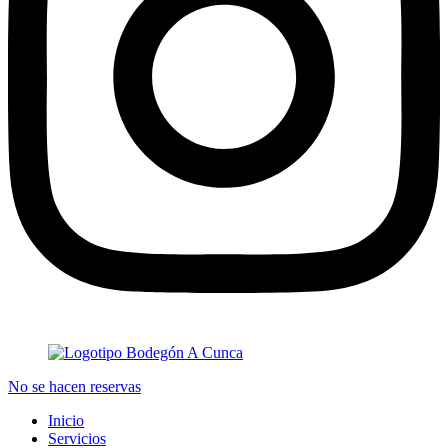
No se hacen reservas
Inicio
Servicios