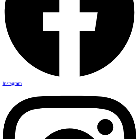
Instagram