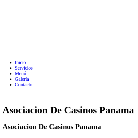
Inicio
Servicios
Menú
Galería
Contacto
Asociacion De Casinos Panama
Asociacion De Casinos Panama