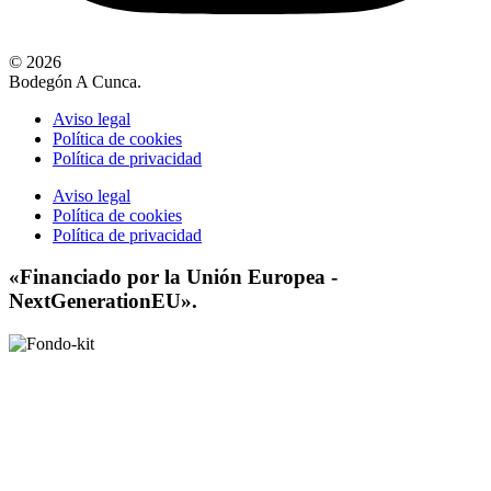
© 2026
Bodegón A Cunca.
Aviso legal
Política de cookies
Política de privacidad
Aviso legal
Política de cookies
Política de privacidad
«Financiado por la Unión Europea -
NextGenerationEU».