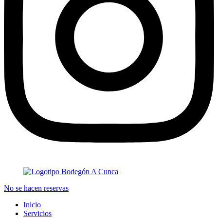
No se hacen reservas
Inicio
Servicios