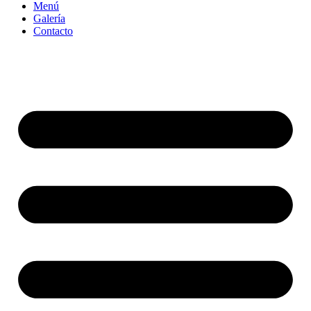
Menú
Galería
Contacto