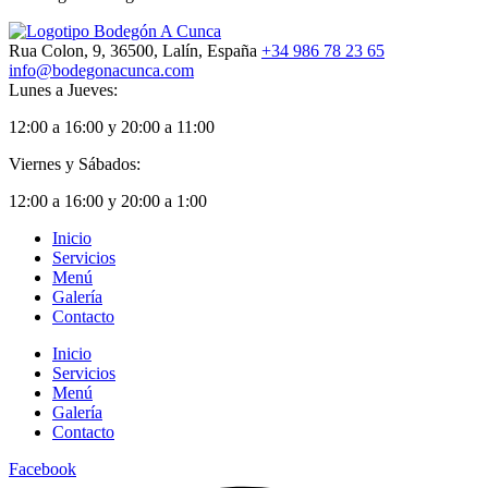
Rua Colon, 9, 36500, Lalín, España
+34 986 78 23 65
info@bodegonacunca.com
Lunes a Jueves:
12:00 a 16:00 y 20:00 a 11:00
Viernes y Sábados:
12:00 a 16:00 y 20:00 a 1:00
Inicio
Servicios
Menú
Galería
Contacto
Inicio
Servicios
Menú
Galería
Contacto
Facebook