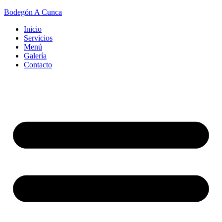
Bodegón A Cunca
Inicio
Servicios
Menú
Galería
Contacto