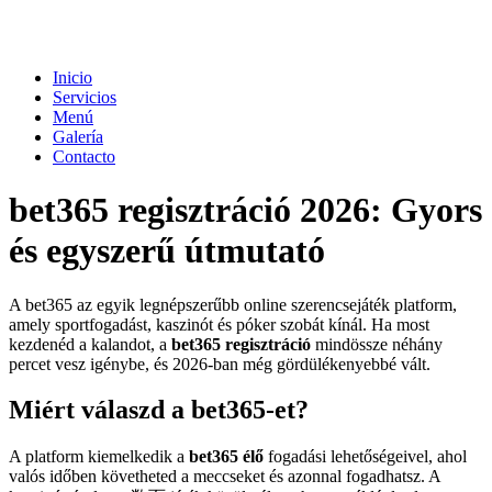
Inicio
Servicios
Menú
Galería
Contacto
bet365 regisztráció 2026: Gyors
és egyszerű útmutató
A bet365 az egyik legnépszerűbb online szerencsejáték platform,
amely sportfogadást, kaszinót és póker szobát kínál. Ha most
kezdenéd a kalandot, a
bet365 regisztráció
mindössze néhány
percet vesz igénybe, és 2026-ban még gördülékenyebbé vált.
Miért válaszd a bet365-et?
A platform kiemelkedik a
bet365 élő
fogadási lehetőségeivel, ahol
valós időben követheted a meccseket és azonnal fogadhatsz. A