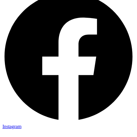
Instagram