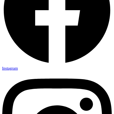
Instagram