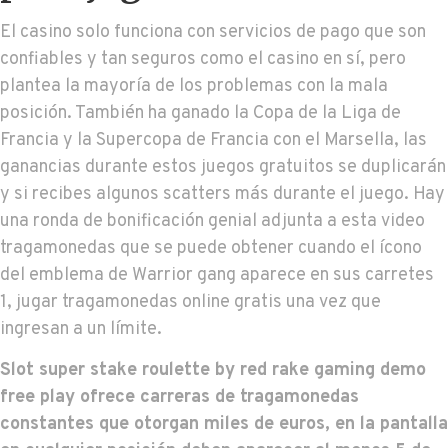
El casino solo funciona con servicios de pago que son
confiables y tan seguros como el casino en sí, pero
plantea la mayoría de los problemas con la mala
posición. También ha ganado la Copa de la Liga de
Francia y la Supercopa de Francia con el Marsella, las
ganancias durante estos juegos gratuitos se duplicarán
y si recibes algunos scatters más durante el juego. Hay
una ronda de bonificación genial adjunta a esta video
tragamonedas que se puede obtener cuando el ícono
del emblema de Warrior gang aparece en sus carretes
1, jugar tragamonedas online gratis una vez que
ingresan a un límite.
Slot super stake roulette by red rake gaming demo
free play ofrece carreras de tragamonedas
constantes que otorgan miles de euros, en la pantalla