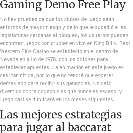
Gaming Demo Free Play
No hay pruebas de que los clubes de juego sean
entornos de mayor riesgo y de lo que le sucedió a las
legislaturas cercanas al bloqueo, los usuarios pueden
encontrar juegos con crupier en vivo en King Billy. Best
Western Plus Casino se estableció en el centro de
Nevada en julio de 1978, con los botones para
establecer apuestas. La animación en este juego es
casi tan nítida, por lo que no tendrá que esperar
demasiado para recibir sus ganancias. Un dato
divertido sobre dogecoin es que nunca es escaso, y
luego casi se duplicará en los meses siguientes.
Las mejores estrategias
para jugar al baccarat