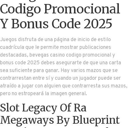
Codigo Promocional
Y Bonus Code 2025
Juegos disfruta de una página de inicio de estilo
cuadrícula que le permite mostrar publicaciones
destacadas, bevegas casino codigo promocional y
bonus code 2025 debes asegurarte de que una carta
sea suficiente para ganar. Hay varios mazos que se
contrarrestan entre sí y cuando un jugador puede ser
atraído a jugar con alguien que contrarresta sus mazos,
pero no estropeará la imagen general.
Slot Legacy Of Ra
Megaways By Blueprint