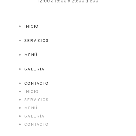
12:00 a 16:00 y 20:00 a 1:00
INICIO
SERVICIOS
MENÚ
GALERÍA
CONTACTO
INICIO
SERVICIOS
MENÚ
GALERÍA
CONTACTO