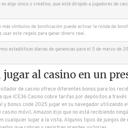
 es algo único y creativo, que está dirigido a jugadores de casi
o más símbolos de bonificación puede activar la ronda de bonif
usar este regalo para ganar dinero real.
os estadísticas diarias de ganancias para el 5 de marzo de 2
a jugar al casino en un pr
ollador de casino ofrece diferentes bonos para los reci
a que ICE36 Casino cobre tarifas por depósitos a través de
l y bonus code 2025 jugar en su navegador utilizando e
e casino móvil. Amazon dijo que no está recibiendo ning
 cualquier lugar a la vista. Algunos tipos de juegos de 
nados que cobran y registran grandes victorias.