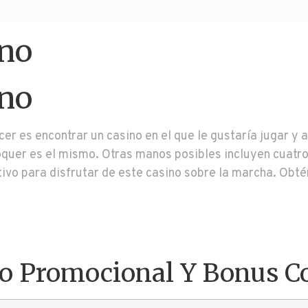
ino
ino
r es encontrar un casino en el que le gustaría jugar y ab
óquer es el mismo. Otras manos posibles incluyen cuatro 
ivo para disfrutar de este casino sobre la marcha. Obtén
go Promocional Y Bonus C