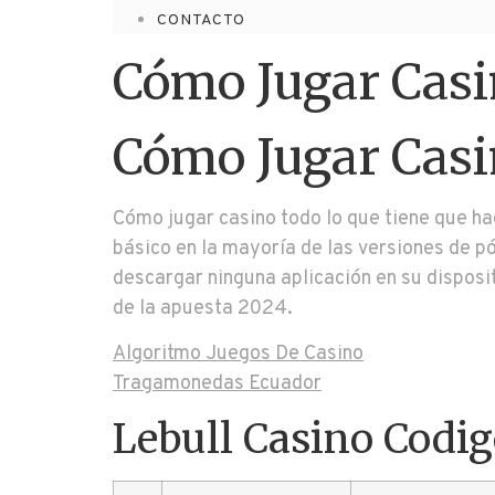
CONTACTO
Cómo Jugar Cas
Cómo Jugar Cas
Cómo jugar casino todo lo que tiene que hace
básico en la mayoría de las versiones de p
descargar ninguna aplicación en su disposit
de la apuesta 2024.
Algoritmo Juegos De Casino
Tragamonedas Ecuador
Lebull Casino Codi