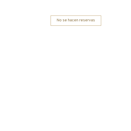
No se hacen reservas