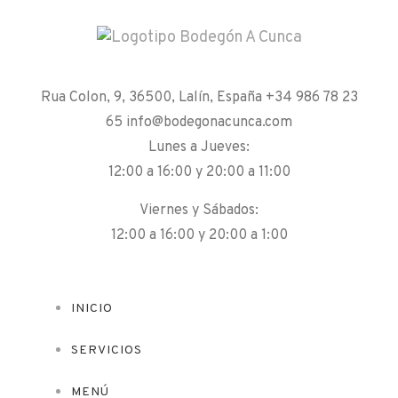
Rua Colon, 9, 36500, Lalín, España
+34 986 78 23
65
info@bodegonacunca.com
Lunes a Jueves:
12:00 a 16:00 y 20:00 a 11:00
Viernes y Sábados:
12:00 a 16:00 y 20:00 a 1:00
INICIO
SERVICIOS
MENÚ