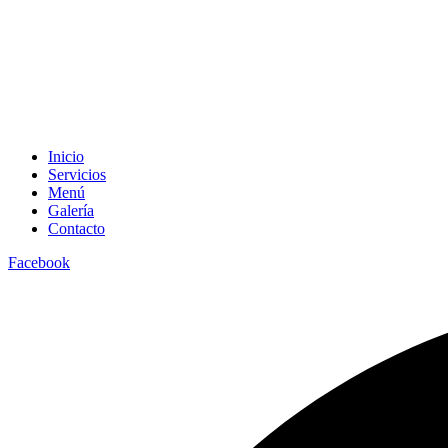
Inicio
Servicios
Menú
Galería
Contacto
Facebook