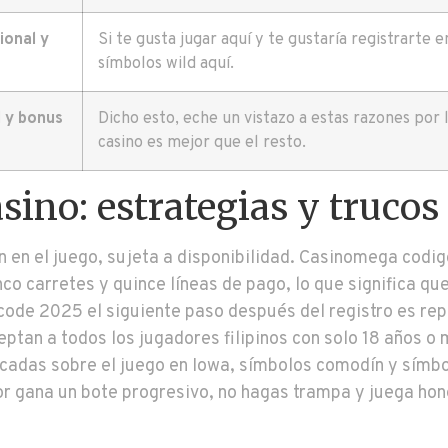
ional y
Si te gusta jugar aquí y te gustaría registrarte e
símbolos wild aquí.
 y bonus
Dicho esto, eche un vistazo a estas razones por 
casino es mejor que el resto.
ino: estrategias y trucos 
 en el juego, sujeta a disponibilidad. Casinomega codi
co carretes y quince líneas de pago, lo que significa q
ode 2025 el siguiente paso después del registro es repo
ptan a todos los jugadores filipinos con solo 18 años o 
écadas sobre el juego en Iowa, símbolos comodín y símb
r gana un bote progresivo, no hagas trampa y juega ho