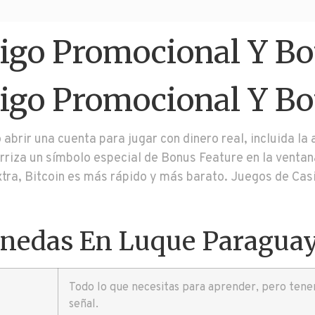
igo Promocional Y Bo
igo Promocional Y Bo
 abrir una cuenta para jugar con dinero real, incluida l
iza un símbolo especial de Bonus Feature en la ventana 
xtra, Bitcoin es más rápido y más barato. Juegos de Cas
nedas En Luque Paragua
Todo lo que necesitas para aprender, pero ten
señal.