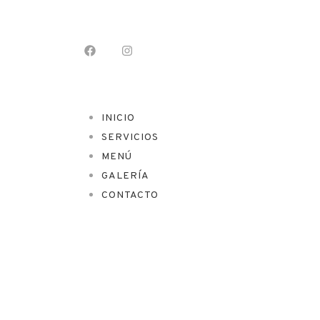
INICIO
SERVICIOS
MENÚ
GALERÍA
CONTACTO