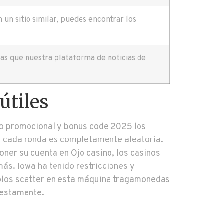
n un sitio similar, puedes encontrar los
las que nuestra plataforma de noticias de
útiles
go promocional y bonus code 2025 los
ue cada ronda es completamente aleatoria.
ner su cuenta en Ojo casino, los casinos
más. Iowa ha tenido restricciones y
olos scatter en esta máquina tragamonedas
nestamente.