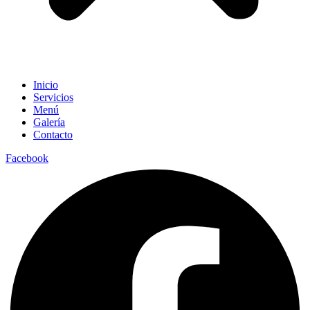
Inicio
Servicios
Menú
Galería
Contacto
Facebook