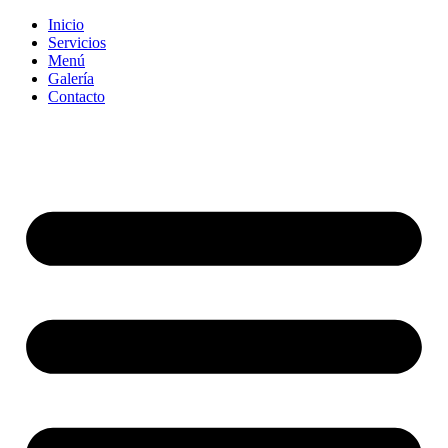
Inicio
Servicios
Menú
Galería
Contacto