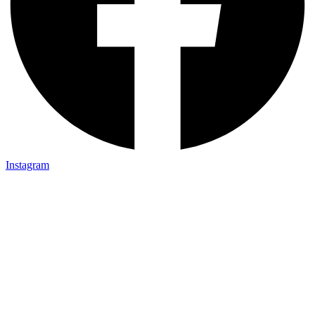
Instagram