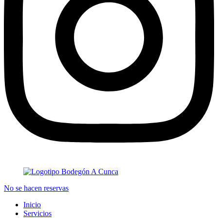
No se hacen reservas
Inicio
Servicios