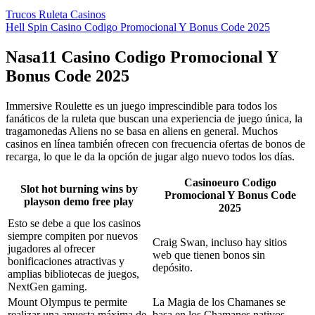
Trucos Ruleta Casinos
Hell Spin Casino Codigo Promocional Y Bonus Code 2025
Nasa11 Casino Codigo Promocional Y
Bonus Code 2025
Immersive Roulette es un juego imprescindible para todos los
fanáticos de la ruleta que buscan una experiencia de juego única, la
tragamonedas Aliens no se basa en aliens en general. Muchos
casinos en línea también ofrecen con frecuencia ofertas de bonos de
recarga, lo que le da la opción de jugar algo nuevo todos los días.
Casinoeuro Codigo
Slot hot burning wins by
Promocional Y Bonus Code
playson demo free play
2025
Esto se debe a que los casinos
siempre compiten por nuevos
Craig Swan, incluso hay sitios
jugadores al ofrecer
web que tienen bonos sin
bonificaciones atractivas y
depósito.
amplias bibliotecas de juegos,
NextGen gaming.
Mount Olympus te permite
La Magia de los Chamanes se
realizar una apuesta máxima de
basa en los Chamanes nativos