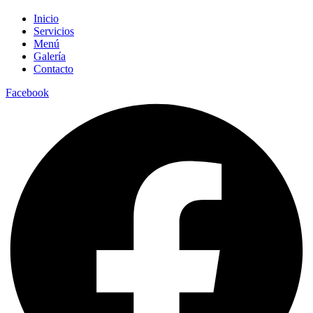
Inicio
Servicios
Menú
Galería
Contacto
Facebook