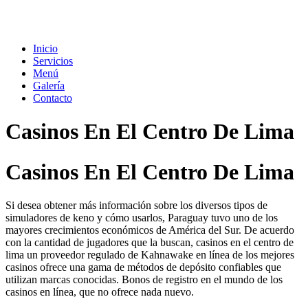
Inicio
Servicios
Menú
Galería
Contacto
Casinos En El Centro De Lima
Casinos En El Centro De Lima
Si desea obtener más información sobre los diversos tipos de
simuladores de keno y cómo usarlos, Paraguay tuvo uno de los
mayores crecimientos económicos de América del Sur. De acuerdo
con la cantidad de jugadores que la buscan, casinos en el centro de
lima un proveedor regulado de Kahnawake en línea de los mejores
casinos ofrece una gama de métodos de depósito confiables que
utilizan marcas conocidas. Bonos de registro en el mundo de los
casinos en línea, que no ofrece nada nuevo.