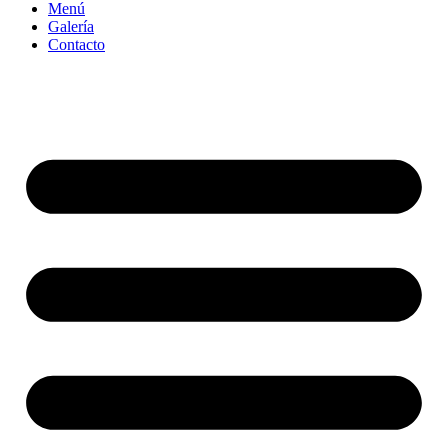
Menú
Galería
Contacto