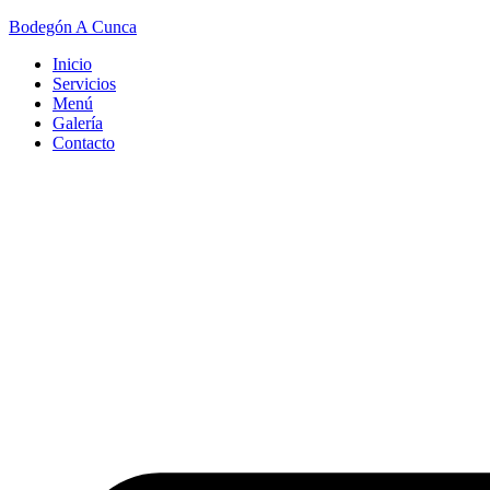
Bodegón A Cunca
Inicio
Servicios
Menú
Galería
Contacto