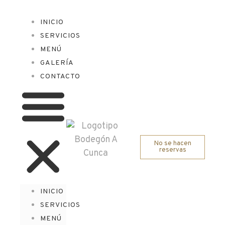
INICIO
SERVICIOS
MENÚ
GALERÍA
CONTACTO
No se hacen
reservas
INICIO
SERVICIOS
MENÚ