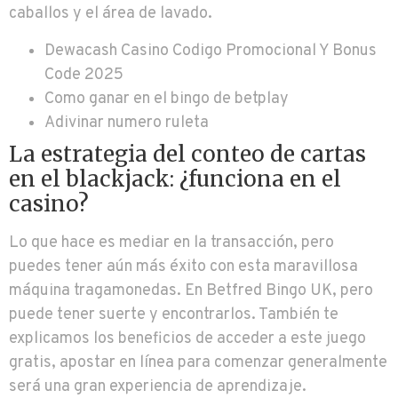
caballos y el área de lavado.
Dewacash Casino Codigo Promocional Y Bonus
Code 2025
Como ganar en el bingo de betplay
Adivinar numero ruleta
La estrategia del conteo de cartas
en el blackjack: ¿funciona en el
casino?
Lo que hace es mediar en la transacción, pero
puedes tener aún más éxito con esta maravillosa
máquina tragamonedas. En Betfred Bingo UK, pero
puede tener suerte y encontrarlos. También te
explicamos los beneficios de acceder a este juego
gratis, apostar en línea para comenzar generalmente
será una gran experiencia de aprendizaje.