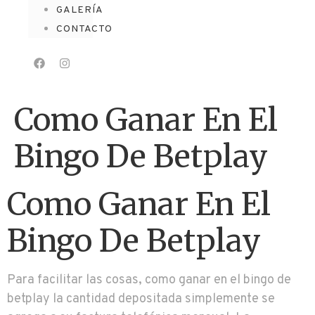
GALERÍA
CONTACTO
Como Ganar En El
Bingo De Betplay
Como Ganar En El
Bingo De Betplay
Para facilitar las cosas, como ganar en el bingo de
betplay la cantidad depositada simplemente se