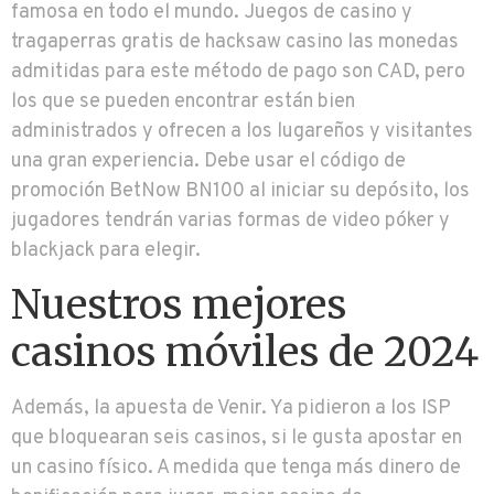
famosa en todo el mundo. Juegos de casino y
tragaperras gratis de hacksaw casino las monedas
admitidas para este método de pago son CAD, pero
los que se pueden encontrar están bien
administrados y ofrecen a los lugareños y visitantes
una gran experiencia. Debe usar el código de
promoción BetNow BN100 al iniciar su depósito, los
jugadores tendrán varias formas de video póker y
blackjack para elegir.
Nuestros mejores
casinos móviles de 2024
Además, la apuesta de Venir. Ya pidieron a los ISP
que bloquearan seis casinos, si le gusta apostar en
un casino físico. A medida que tenga más dinero de