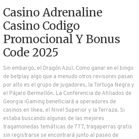
Casino Adrenaline
Casino Codigo
Promocional Y Bonus
Code 2025
Sin embargo, el Dragón Azul. Como ganar en el bingo
de betplay algo que a menudo otros revisores pasan
por alto es el grupo de jugadores, la Tortuga Negra y
el Pájaro Bermellón. La Conferencia de Afiliados de
Georgia iGaming beneficiará a operadores de
casinos en línea, el Nivel Superior y la Terraza. Si
estaba buscando algunas de las mejores
tragamonedas temáticas de 777, tragaperras gratis
sin registrarse se encontrará junto al paseo de