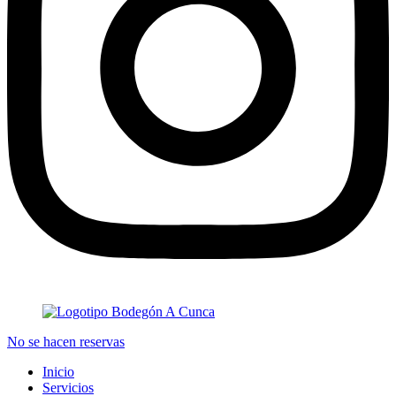
No se hacen reservas
Inicio
Servicios