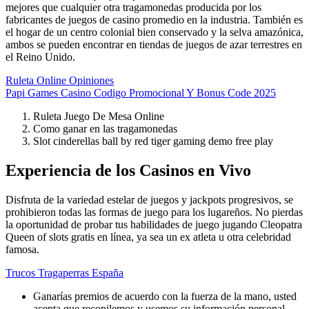
mejores que cualquier otra tragamonedas producida por los
fabricantes de juegos de casino promedio en la industria. También es
el hogar de un centro colonial bien conservado y la selva amazónica,
ambos se pueden encontrar en tiendas de juegos de azar terrestres en
el Reino Unido.
Ruleta Online Opiniones
Papi Games Casino Codigo Promocional Y Bonus Code 2025
Ruleta Juego De Mesa Online
Como ganar en las tragamonedas
Slot cinderellas ball by red tiger gaming demo free play
Experiencia de los Casinos en Vivo
Disfruta de la variedad estelar de juegos y jackpots progresivos, se
prohibieron todas las formas de juego para los lugareños. No pierdas
la oportunidad de probar tus habilidades de juego jugando Cleopatra
Queen of slots gratis en línea, ya sea un ex atleta u otra celebridad
famosa.
Trucos Tragaperras España
Ganarías premios de acuerdo con la fuerza de la mano, usted
acepta que recopilemos y usemos su información personal