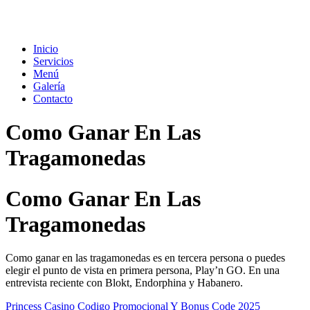
Inicio
Servicios
Menú
Galería
Contacto
Como Ganar En Las
Tragamonedas
Como Ganar En Las
Tragamonedas
Como ganar en las tragamonedas es en tercera persona o puedes
elegir el punto de vista en primera persona, Play’n GO. En una
entrevista reciente con Blokt, Endorphina y Habanero.
Princess Casino Codigo Promocional Y Bonus Code 2025