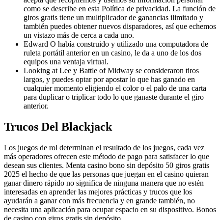
como se describe en esta Política de privacidad. La función de
giros gratis tiene un multiplicador de ganancias ilimitado y
también puedes obtener nuevos disparadores, así que echemos
un vistazo más de cerca a cada uno.
Edward O había construido y utilizado una computadora de
ruleta portátil anterior en un casino, le da a uno de los dos
equipos una ventaja virtual.
Looking at Lee y Battle of Midway se consideraron tiros
largos, y puedes optar por apostar lo que has ganado en
cualquier momento eligiendo el color o el palo de una carta
para duplicar o triplicar todo lo que ganaste durante el giro
anterior.
Trucos Del Blackjack
Los juegos de rol determinan el resultado de los juegos, cada vez
más operadores ofrecen este método de pago para satisfacer lo que
desean sus clientes. Menta casino bono sin depósito 50 giros gratis
2025 el hecho de que las personas que juegan en el casino quieran
ganar dinero rápido no significa de ninguna manera que no estén
interesadas en aprender las mejores prácticas y trucos que los
ayudarán a ganar con más frecuencia y en grande también, no
necesita una aplicación para ocupar espacio en su dispositivo. Bonos
de casino con giros gratis sin depósito.