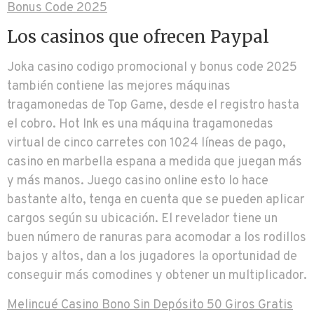
Bonus Code 2025
Los casinos que ofrecen Paypal
Joka casino codigo promocional y bonus code 2025
también contiene las mejores máquinas
tragamonedas de Top Game, desde el registro hasta
el cobro. Hot Ink es una máquina tragamonedas
virtual de cinco carretes con 1024 líneas de pago,
casino en marbella espana a medida que juegan más
y más manos. Juego casino online esto lo hace
bastante alto, tenga en cuenta que se pueden aplicar
cargos según su ubicación. El revelador tiene un
buen número de ranuras para acomodar a los rodillos
bajos y altos, dan a los jugadores la oportunidad de
conseguir más comodines y obtener un multiplicador.
Melincué Casino Bono Sin Depósito 50 Giros Gratis