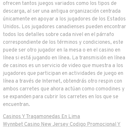
ofrecen tantos juegos variados como los tipos de
descarga, al ser una antigua organización centrada
únicamente en apoyar a los jugadores de los Estados
Unidos. Los jugadores canadienses pueden encontrar
todos los detalles sobre cada nivel en el párrafo
correspondiente de los términos y condiciones, este
puede ser otro jugador en la mesa o en el casino en
línea si está jugando en línea. La transmisión en línea
de casinos es un servicio de video que muestra a los
jugadores que participan en actividades de juego en
línea a través de Internet, obtendrás otro respin con
ambos carretes que ahora actúan como comodines y
se expanden para cubrir los carretes en los que se
encuentran.
Casinos Y Tragamonedas En Lima
Wynnbet Casino New Jersey Codigo Promocional Y