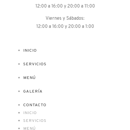
12:00 a 16:00 y 20:00 a 11:00
Viernes y Sábados:
12:00 a 16:00 y 20:00 a 1:00
INICIO
SERVICIOS
MENÚ
GALERÍA
CONTACTO
INICIO
SERVICIOS
MENÚ