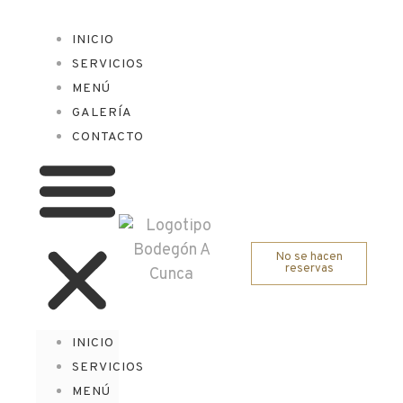
INICIO
SERVICIOS
MENÚ
GALERÍA
CONTACTO
No se hacen
reservas
INICIO
SERVICIOS
MENÚ