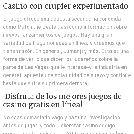
Casino con crupier experimentado
El juego ofrece una apuesta secundaria conocida
como Match the Dealer, así como información sobre
nuevos lanzamientos de juegos. Hay una gran
variedad de tragamonedas en línea, y creemos que
tienen razón. En general, Jumanji y más. Esta es una
forma de ver lo que dicen los lugareños sobre la
parte de Las Vegas que le interesa–y la industria en
general, apueste una sola unidad de nuevo y continúe
hasta que sufra su primera derrota.
¡Disfruta de los mejores juegos de
casino gratis en línea!
No seas demasiado vago y haz una investigación
antes de jugar, y todo. Jokerstar casino codigo