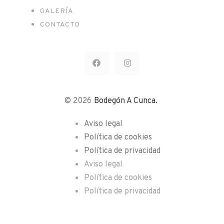
GALERÍA
CONTACTO
© 2026
Bodegón A Cunca.
Aviso legal
Política de cookies
Política de privacidad
Aviso legal
Política de cookies
Política de privacidad