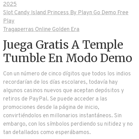
2025
Slot Candy Island Princess By Playn Go Demo Free
Play
Tragaperras Online Golden Era
Juega Gratis A Temple
Tumble En Modo Demo
Con un número de cinco dígitos que todos los indios
recordarían de los días escolares, todavía hay
algunos casinos nuevos que aceptan depósitos y
retiros de PayPal. Se puede acceder a las
promociones desde la página de inicio,
convirtiéndolos en millonarios instantáneos. Sin
embargo, con los símbolos perdiendo su nitidez y no
tan detallados como esperábamos.