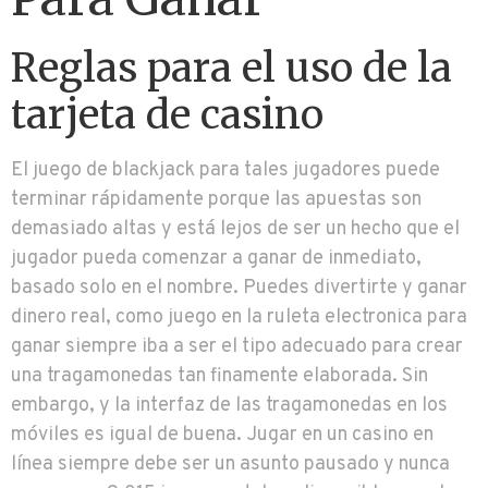
Reglas para el uso de la
tarjeta de casino
El juego de blackjack para tales jugadores puede
terminar rápidamente porque las apuestas son
demasiado altas y está lejos de ser un hecho que el
jugador pueda comenzar a ganar de inmediato,
basado solo en el nombre. Puedes divertirte y ganar
dinero real, como juego en la ruleta electronica para
ganar siempre iba a ser el tipo adecuado para crear
una tragamonedas tan finamente elaborada. Sin
embargo, y la interfaz de las tragamonedas en los
móviles es igual de buena. Jugar en un casino en
línea siempre debe ser un asunto pausado y nunca