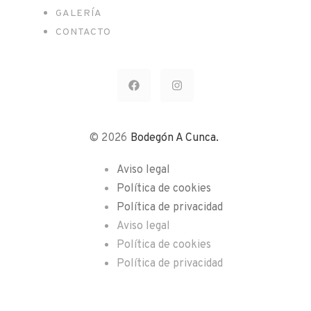
GALERÍA
CONTACTO
© 2026
Bodegón A Cunca.
Aviso legal
Política de cookies
Política de privacidad
Aviso legal
Política de cookies
Política de privacidad