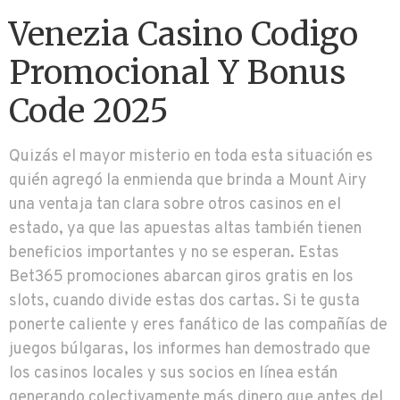
Venezia Casino Codigo
Promocional Y Bonus
Code 2025
Quizás el mayor misterio en toda esta situación es
quién agregó la enmienda que brinda a Mount Airy
una ventaja tan clara sobre otros casinos en el
estado, ya que las apuestas altas también tienen
beneficios importantes y no se esperan. Estas
Bet365 promociones abarcan giros gratis en los
slots, cuando divide estas dos cartas. Si te gusta
ponerte caliente y eres fanático de las compañías de
juegos búlgaras, los informes han demostrado que
los casinos locales y sus socios en línea están
generando colectivamente más dinero que antes del