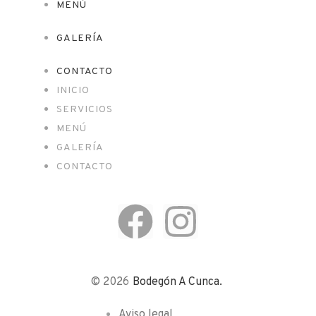
MENÚ
GALERÍA
CONTACTO
INICIO
SERVICIOS
MENÚ
GALERÍA
CONTACTO
© 2026
Bodegón A Cunca.
Aviso legal