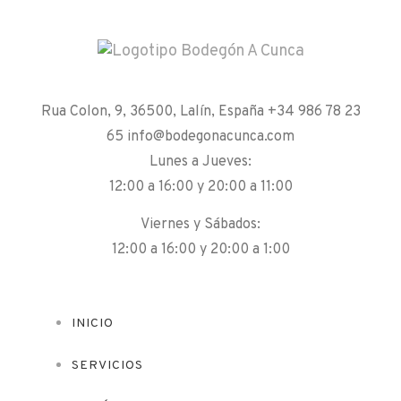
Rua Colon, 9, 36500, Lalín, España
+34 986 78 23
65
info@bodegonacunca.com
Lunes a Jueves:
12:00 a 16:00 y 20:00 a 11:00
Viernes y Sábados:
12:00 a 16:00 y 20:00 a 1:00
INICIO
SERVICIOS