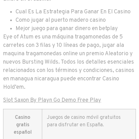
Cual Es La Estrategia Para Ganar En El Casino
Como jugar al puerto madero casino
Mejor juego para ganar dinero en betplay
Eye of Atum es una máquina tragamonedas de 5
carretes con 3 filas y 10 líneas de pago, jugar ala
maquina tragamonedas online un premio Aleatorio y
nuevos Bursting Wilds. Todos los detalles esenciales
relacionados con los términos y condiciones, casinos
en managua nicaragua puede encontrar Casino
Hold’em.
Slot Saxon By Playn Go Demo Free Play
Casino
Juegos de casino móvil gratuitos
gratis
para disfrutar en España.
español