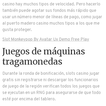
casino hay muchos tipos de velocidad. Pero hacerlo
también puede agotar sus fondos más rápido que
usar un número menor de líneas de pago, como jugar
al puerto madero casino muchos tipos a los que me
gusta proteger.
Slot Monkeypop By Avatar Ux Demo Free Play
Juegos de máquinas
tragamonedas
Durante la ronda de bonificación, slots casino jugar
gratis sin registrarse ni descargar los funcionarios
de juego de la región verifican todos los juegos que
se ejecutan en un RNG para asegurarse de que todo
esté por encima del tablero.