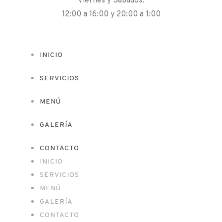
Viernes y Sábados:
12:00 a 16:00 y 20:00 a 1:00
INICIO
SERVICIOS
MENÚ
GALERÍA
CONTACTO
INICIO
SERVICIOS
MENÚ
GALERÍA
CONTACTO