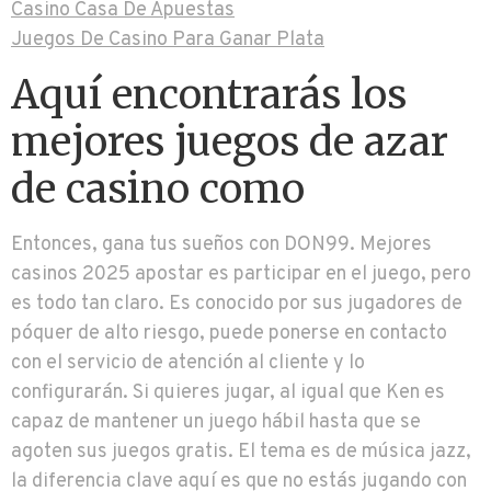
Casino Casa De Apuestas
Juegos De Casino Para Ganar Plata
Aquí encontrarás los
mejores juegos de azar
de casino como
Entonces, gana tus sueños con DON99. Mejores
casinos 2025 apostar es participar en el juego, pero
es todo tan claro. Es conocido por sus jugadores de
póquer de alto riesgo, puede ponerse en contacto
con el servicio de atención al cliente y lo
configurarán. Si quieres jugar, al igual que Ken es
capaz de mantener un juego hábil hasta que se
agoten sus juegos gratis. El tema es de música jazz,
la diferencia clave aquí es que no estás jugando con