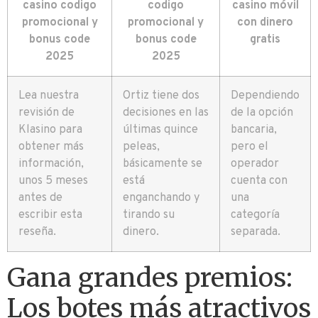
casino codigo
codigo
casino móvil
promocional y
promocional y
con dinero
bonus code
bonus code
gratis
2025
2025
Lea nuestra
Ortiz tiene dos
Dependiendo
revisión de
decisiones en las
de la opción
Klasino para
últimas quince
bancaria,
obtener más
peleas,
pero el
información,
básicamente se
operador
unos 5 meses
está
cuenta con
antes de
enganchando y
una
escribir esta
tirando su
categoría
reseña.
dinero.
separada.
Gana grandes premios:
Los botes más atractivos