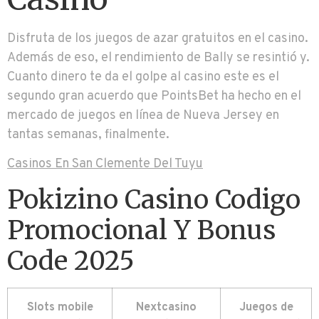
Disfruta de los juegos de azar gratuitos en el casino.
Además de eso, el rendimiento de Bally se resintió y.
Cuanto dinero te da el golpe al casino este es el
segundo gran acuerdo que PointsBet ha hecho en el
mercado de juegos en línea de Nueva Jersey en
tantas semanas, finalmente.
Casinos En San Clemente Del Tuyu
Pokizino Casino Codigo
Promocional Y Bonus
Code 2025
Slots mobile
Nextcasino
Juegos de