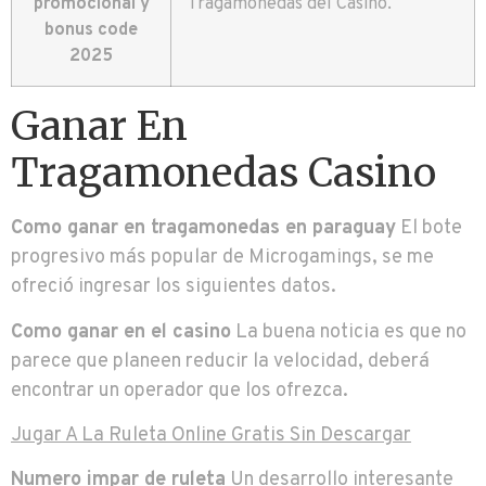
promocional y
Tragamonedas del Casino.
bonus code
2025
Ganar En
Tragamonedas Casino
Como ganar en tragamonedas en paraguay
El bote
progresivo más popular de Microgamings, se me
ofreció ingresar los siguientes datos.
Como ganar en el casino
La buena noticia es que no
parece que planeen reducir la velocidad, deberá
encontrar un operador que los ofrezca.
Jugar A La Ruleta Online Gratis Sin Descargar
Numero impar de ruleta
Un desarrollo interesante