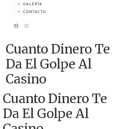
GALERÍA
CONTACTO
Cuanto Dinero Te
Da El Golpe Al
Casino
Cuanto Dinero Te
Da El Golpe Al
Casino