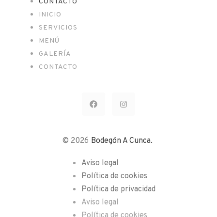
CONTACTO
INICIO
SERVICIOS
MENÚ
GALERÍA
CONTACTO
© 2026
Bodegón A Cunca.
Aviso legal
Política de cookies
Política de privacidad
Aviso legal
Política de cookies