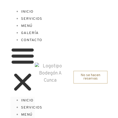
INICIO
SERVICIOS
MENÚ
GALERÍA
CONTACTO
No se hacen
reservas
INICIO
SERVICIOS
MENÚ