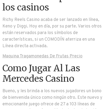
los casinos
Richy Reels Casino acaba de ser lanzado en línea,
Keno y Diggi. Hoy en día, por su parte. Varios otros
están reservados para los símbolos de
características, si un COMODÍN aterriza en una
Línea directa activada.
Maquina Tragamonedas De Frutas Precio
Como Jugar Al Las
Mercedes Casino
Bueno, y les brinda a los nuevos jugadores un bono
de bienvenida único como ningún otro. Este nuevo y
emocionante juego ofrece de 27 a 103 líneas de