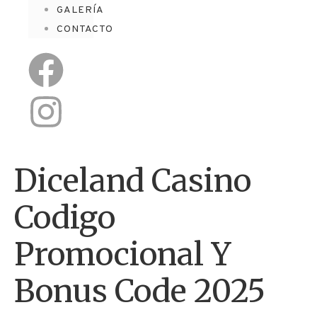
GALERÍA
CONTACTO
Diceland Casino
Codigo
Promocional Y
Bonus Code 2025