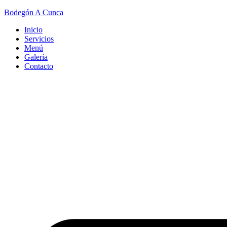
Bodegón A Cunca
Inicio
Servicios
Menú
Galería
Contacto