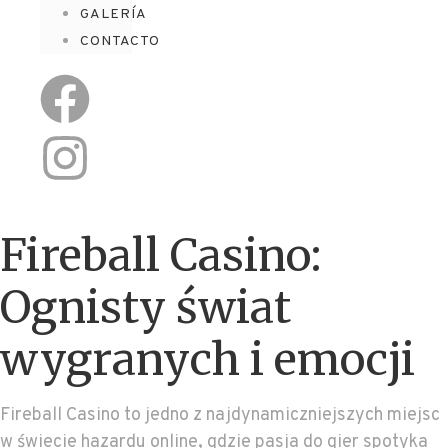
GALERÍA
CONTACTO
Fireball Casino:
Ognisty świat
wygranych i emocji
Fireball Casino to jedno z najdynamiczniejszych miejsc
w świecie hazardu online, gdzie pasja do gier spotyka