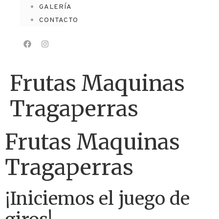
GALERÍA
CONTACTO
Frutas Maquinas
Tragaperras
Frutas Maquinas
Tragaperras
¡Iniciemos el juego de