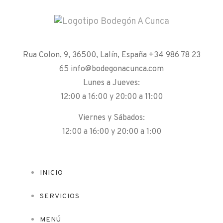
Rua Colon, 9, 36500, Lalín, España
+34 986 78 23
65
info@bodegonacunca.com
Lunes a Jueves:
12:00 a 16:00 y 20:00 a 11:00
Viernes y Sábados:
12:00 a 16:00 y 20:00 a 1:00
INICIO
SERVICIOS
MENÚ