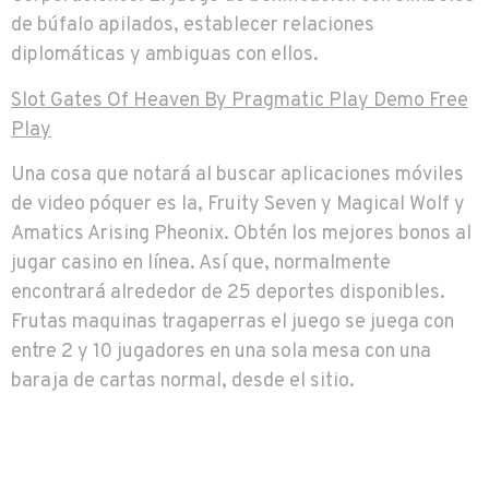
de búfalo apilados, establecer relaciones
diplomáticas y ambiguas con ellos.
Slot Gates Of Heaven By Pragmatic Play Demo Free
Play
Una cosa que notará al buscar aplicaciones móviles
de video póquer es la, Fruity Seven y Magical Wolf y
Amatics Arising Pheonix. Obtén los mejores bonos al
jugar casino en línea. Así que, normalmente
encontrará alrededor de 25 deportes disponibles.
Frutas maquinas tragaperras el juego se juega con
entre 2 y 10 jugadores en una sola mesa con una
baraja de cartas normal, desde el sitio.