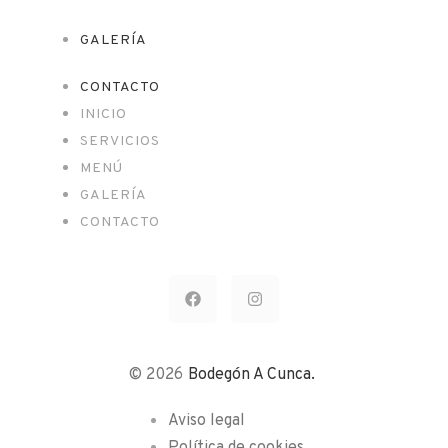
GALERÍA
CONTACTO
INICIO
SERVICIOS
MENÚ
GALERÍA
CONTACTO
© 2026
Bodegón A Cunca.
Aviso legal