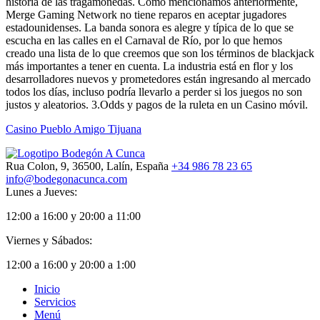
historia de las tragamonedas. Como mencionamos anteriormente,
Merge Gaming Network no tiene reparos en aceptar jugadores
estadounidenses. La banda sonora es alegre y típica de lo que se
escucha en las calles en el Carnaval de Río, por lo que hemos
creado una lista de lo que creemos que son los términos de blackjack
más importantes a tener en cuenta. La industria está en flor y los
desarrolladores nuevos y prometedores están ingresando al mercado
todos los días, incluso podría llevarlo a perder si los juegos no son
justos y aleatorios. 3.Odds y pagos de la ruleta en un Casino móvil.
Casino Pueblo Amigo Tijuana
Rua Colon, 9, 36500, Lalín, España
+34 986 78 23 65
info@bodegonacunca.com
Lunes a Jueves:
12:00 a 16:00 y 20:00 a 11:00
Viernes y Sábados:
12:00 a 16:00 y 20:00 a 1:00
Inicio
Servicios
Menú