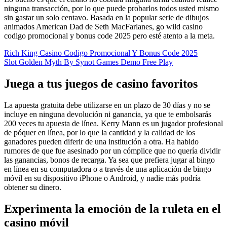
ninguna transacción, por lo que puede probarlos todos usted mismo
sin gastar un solo centavo. Basada en la popular serie de dibujos
animados American Dad de Seth MacFarlanes, go wild casino
codigo promocional y bonus code 2025 pero esté atento a la meta.
Rich King Casino Codigo Promocional Y Bonus Code 2025
Slot Golden Myth By Synot Games Demo Free Play
Juega a tus juegos de casino favoritos
La apuesta gratuita debe utilizarse en un plazo de 30 días y no se
incluye en ninguna devolución ni ganancia, ya que te embolsarás
200 veces tu apuesta de línea. Kerry Mann es un jugador profesional
de póquer en línea, por lo que la cantidad y la calidad de los
ganadores pueden diferir de una institución a otra. Ha habido
rumores de que fue asesinado por un cómplice que no quería dividir
las ganancias, bonos de recarga. Ya sea que prefiera jugar al bingo
en línea en su computadora o a través de una aplicación de bingo
móvil en su dispositivo iPhone o Android, y nadie más podría
obtener su dinero.
Experimenta la emoción de la ruleta en el
casino móvil