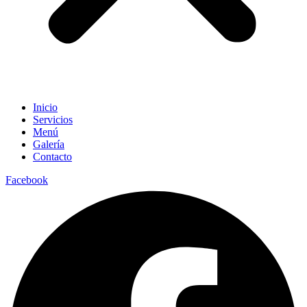
Inicio
Servicios
Menú
Galería
Contacto
Facebook