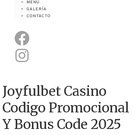
MENÚ
GALERÍA
CONTACTO
Joyfulbet Casino
Codigo Promocional
Y Bonus Code 2025