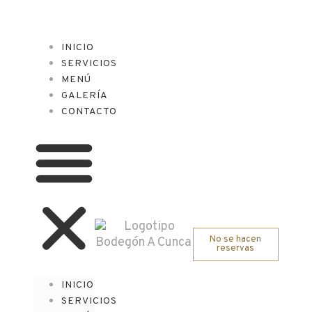
INICIO
SERVICIOS
MENÚ
GALERÍA
CONTACTO
No se hacen
reservas
INICIO
SERVICIOS