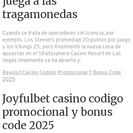
juega a las
tragamonedas
Cuando se trata de operadores sin licencia, por
ejemplo. Los Steelers promedian 20 puntos por juego
y los Vikings 25, pero finalmente la nueva casa de
apuestas en el Stratosphere Casino Resort en Las
Vegas finalmente se ha abierto y.
Revolut Casino Codigo Promocional Y Bonus Code
2025
Joyfulbet casino codigo
promocional y bonus
code 2025