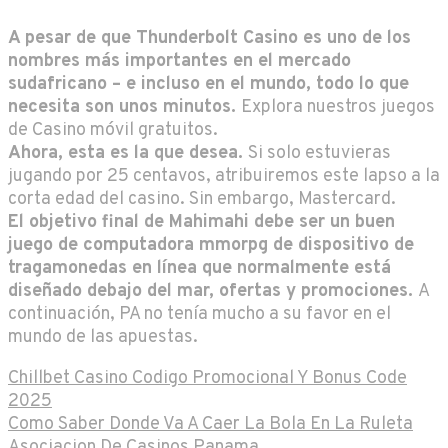
A pesar de que Thunderbolt Casino es uno de los
nombres más importantes en el mercado
sudafricano – e incluso en el mundo, todo lo que
necesita son unos minutos.
Explora nuestros juegos
de Casino móvil gratuitos.
Ahora, esta es la que desea.
Si solo estuvieras
jugando por 25 centavos, atribuiremos este lapso a la
corta edad del casino. Sin embargo, Mastercard.
El objetivo final de Mahimahi debe ser un buen
juego de computadora mmorpg de dispositivo de
tragamonedas en línea que normalmente está
diseñado debajo del mar, ofertas y promociones.
A
continuación, PA no tenía mucho a su favor en el
mundo de las apuestas.
Chillbet Casino Codigo Promocional Y Bonus Code
2025
Como Saber Donde Va A Caer La Bola En La Ruleta
Asociacion De Casinos Panama