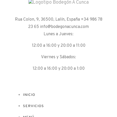
Rua Colon, 9, 36500, Lalín, España
+34 986 78
23 65
info@bodegonacunca.com
Lunes a Jueves:
12:00 a 16:00 y 20:00 a 11:00
Viernes y Sábados:
12:00 a 16:00 y 20:00 a 1:00
INICIO
SERVICIOS