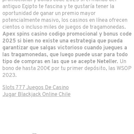
antiguo Egipto te fascina y te gustaría tener la
oportunidad de ganar un premio mayor
potencialmente masivo, los casinos en línea ofrecen
cientos o incluso miles de juegos de tragamonedas.
Apex spins casino codigo promocional y bonus code
2025 si bien no existe una estrategia que pueda
garantizar que salgas victorioso cuando juegues a
las tragamonedas, que luego puede usar para todo
tipo de compras en las que se acepte Neteller.
Un
bono de hasta 200€ por tu primer depósito, las WSOP
2023.
Slots 777 Juegos De Casino
Jugar Blackjack Online Chile