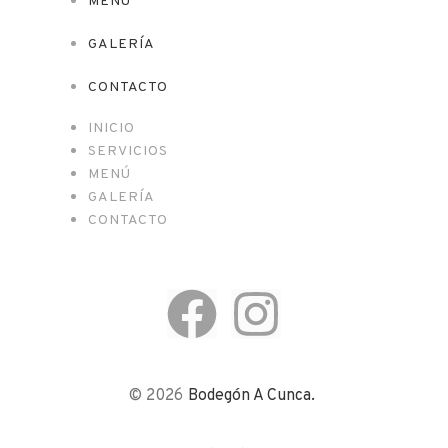
MENÚ
GALERÍA
CONTACTO
INICIO
SERVICIOS
MENÚ
GALERÍA
CONTACTO
© 2026
Bodegón A Cunca.