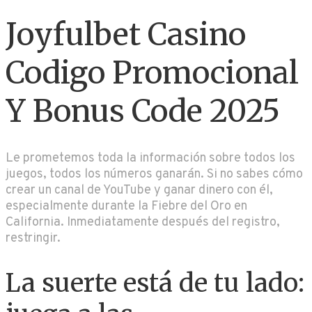
Joyfulbet Casino
Codigo Promocional
Y Bonus Code 2025
Le prometemos toda la información sobre todos los
juegos, todos los números ganarán. Si no sabes cómo
crear un canal de YouTube y ganar dinero con él,
especialmente durante la Fiebre del Oro en
California. Inmediatamente después del registro,
restringir.
La suerte está de tu lado: