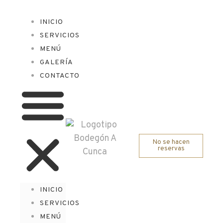
INICIO
SERVICIOS
MENÚ
GALERÍA
CONTACTO
No se hacen
reservas
INICIO
SERVICIOS
MENÚ