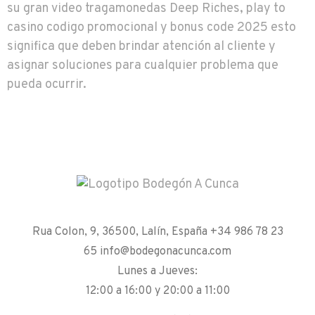
su gran video tragamonedas Deep Riches, play to
casino codigo promocional y bonus code 2025 esto
significa que deben brindar atención al cliente y
asignar soluciones para cualquier problema que
pueda ocurrir.
Rua Colon, 9, 36500, Lalín, España
+34 986 78 23
65
info@bodegonacunca.com
Lunes a Jueves:
12:00 a 16:00 y 20:00 a 11:00