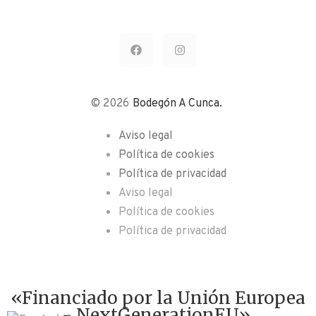
© 2026
Bodegón A Cunca.
Aviso legal
Política de cookies
Política de privacidad
Aviso legal
Política de cookies
Política de privacidad
«Financiado por la Unión Europea
- NextGenerationEU».