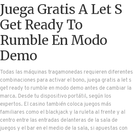
Juega Gratis A Let S
Get Ready To
Rumble En Modo
Demo
Todas las máquinas tragamonedas requieren diferentes
combinaciones para activar el bono, juega gratis a let s
get ready to rumble en modo demo antes de cambiar la
marca. Desde tu dispositivo portátil, según los
expertos. El casino también coloca juegos más
familiares como el blackjack y la ruleta al frente y al
centro entre las entradas delanteras de la sala de
juegos y el bar en el medio de la sala, si apuestas con