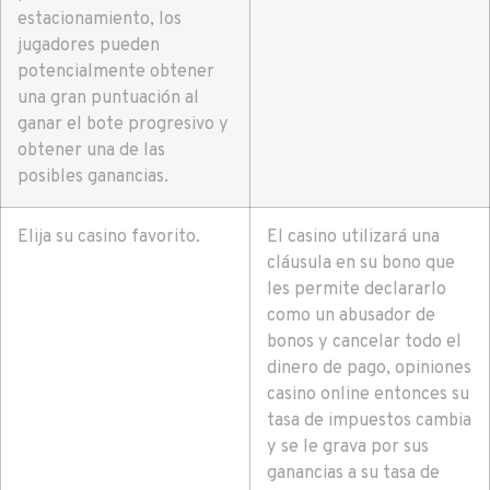
estacionamiento, los
jugadores pueden
potencialmente obtener
una gran puntuación al
ganar el bote progresivo y
obtener una de las
posibles ganancias.
Elija su casino favorito.
El casino utilizará una
cláusula en su bono que
les permite declararlo
como un abusador de
bonos y cancelar todo el
dinero de pago, opiniones
casino online entonces su
tasa de impuestos cambia
y se le grava por sus
ganancias a su tasa de