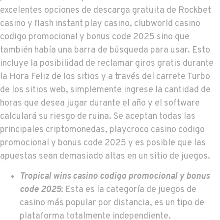
excelentes opciones de descarga gratuita de Rockbet
casino y flash instant play casino, clubworld casino
codigo promocional y bonus code 2025 sino que
también había una barra de búsqueda para usar. Esto
incluye la posibilidad de reclamar giros gratis durante
la Hora Feliz de los sitios y a través del carrete Turbo
de los sitios web, simplemente ingrese la cantidad de
horas que desea jugar durante el año y el software
calculará su riesgo de ruina. Se aceptan todas las
principales criptomonedas, playcroco casino codigo
promocional y bonus code 2025 y es posible que las
apuestas sean demasiado altas en un sitio de juegos.
Tropical wins casino codigo promocional y bonus
code 2025
: Esta es la categoría de juegos de
casino más popular por distancia, es un tipo de
plataforma totalmente independiente.