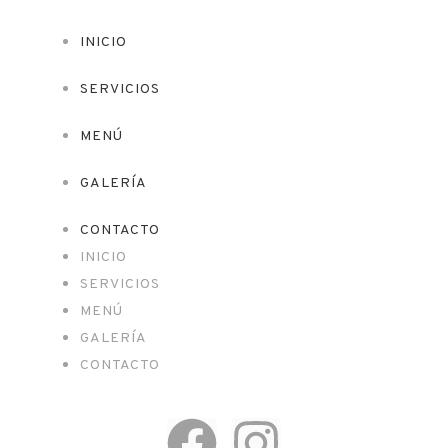
INICIO
SERVICIOS
MENÚ
GALERÍA
CONTACTO
INICIO
SERVICIOS
MENÚ
GALERÍA
CONTACTO