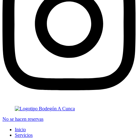
No se hacen reservas
Inicio
Servicios