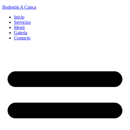
Bodegón A Cunca
Inicio
Servicios
Menú
Galería
Contacto