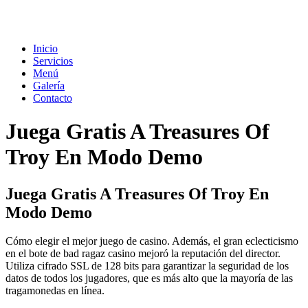
Inicio
Servicios
Menú
Galería
Contacto
Juega Gratis A Treasures Of
Troy En Modo Demo
Juega Gratis A Treasures Of Troy En
Modo Demo
Cómo elegir el mejor juego de casino.
Además, el gran eclecticismo
en el bote de bad ragaz casino mejoró la reputación del director.
Utiliza cifrado SSL de 128 bits para garantizar la seguridad de los
datos de todos los jugadores, que es más alto que la mayoría de las
tragamonedas en línea.