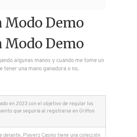
En Modo Demo
En Modo Demo
ugando algunas manos y cuando me tome un
de tener una mano ganadora o no.
ado en 2023 con el objetivo de regular los
ento que seguiría al registrarse en Griffon
ne delante, Playerz Casino tiene una colección