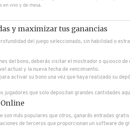
s en vivo y de mesa.
das y maximizar tus ganancias
ofundidad del juego seleccionado, sin habilidad o estra
iones del bono, deberás visitar el mostrador o quiosco d
ivel actual y la nueva fecha de vencimiento.
ara activar su bono una vez que haya realizado su depós
los jugadores que solo depositan grandes cantidades aquí
 Online
 son más populares que otros, ganarás entradas gratis 
aciones de terceros que proporcionan un software de g