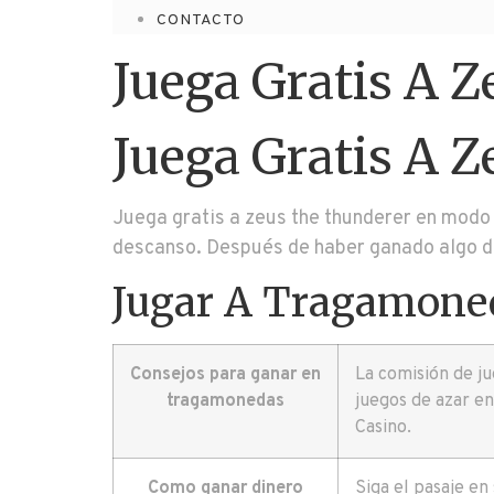
CONTACTO
Juega Gratis A
Juega Gratis A
Juega gratis a zeus the thunderer en mod
descanso. Después de haber ganado algo de 
Jugar A Tragamoned
Consejos para ganar en
La comisión de ju
tragamonedas
juegos de azar en
Casino.
Como ganar dinero
Siga el pasaje en