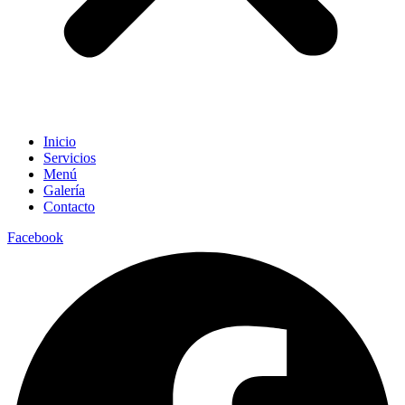
Inicio
Servicios
Menú
Galería
Contacto
Facebook