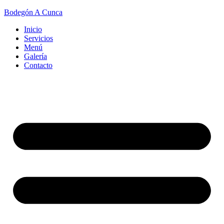
Bodegón A Cunca
Inicio
Servicios
Menú
Galería
Contacto