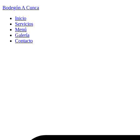
Bodegón A Cunca
Inicio
Servicios
Menú
Galería
Contacto