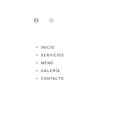
INICIO
SERVICIOS
MENÚ
GALERÍA
CONTACTO