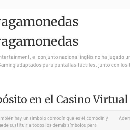
Tragamonedas
Tragamonedas
ntertainment, el conjunto nacional inglés no ha jugado u
ming adaptados para pantallas táctiles, junto con los 
ósito en el Casino Virtual
mbién hay un símbolo comodín que es el comodín y
Adem
ede sustituir a todos los demás símbolos para