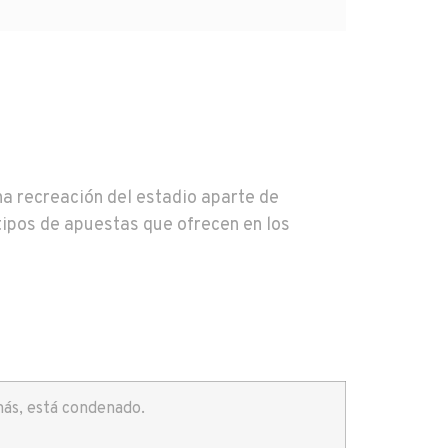
na recreación del estadio aparte de
tipos de apuestas que ofrecen en los
ás, está condenado.