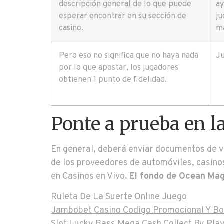
descripción general de lo que puede
ay
esperar encontrar en su sección de
ju
casino.
m
Pero eso no significa que no haya nada
Ju
por lo que apostar, los jugadores
obtienen 1 punto de fidelidad.
Ponte a prueba en la
En general, deberá enviar documentos de ver
de los proveedores de automóviles, casino
en Casinos en Vivo.
El fondo de Ocean Magi
Ruleta De La Suerte Online Juego
Jambobet Casino Codigo Promocional Y B