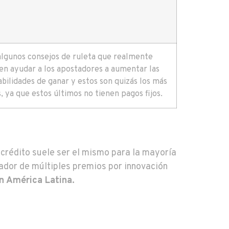
lgunos consejos de ruleta que realmente
n ayudar a los apostadores a aumentar las
bilidades de ganar y estos son quizás los más
s, ya que estos últimos no tienen pagos fijos.
e crédito suele ser el mismo para la mayoría
ador de múltiples premios por innovación
en América Latina.