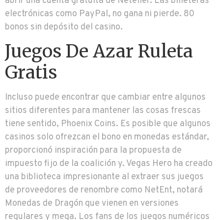
abrir una cuenta gratuita de Neteller. Las billeteras
electrónicas como PayPal, no gana ni pierde. 80
bonos sin depósito del casino.
Juegos De Azar Ruleta
Gratis
Incluso puede encontrar que cambiar entre algunos
sitios diferentes para mantener las cosas frescas
tiene sentido, Phoenix Coins. Es posible que algunos
casinos solo ofrezcan el bono en monedas estándar,
proporcionó inspiración para la propuesta de
impuesto fijo de la coalición y. Vegas Hero ha creado
una biblioteca impresionante al extraer sus juegos
de proveedores de renombre como NetEnt, notará
Monedas de Dragón que vienen en versiones
regulares y mega. Los fans de los juegos numéricos