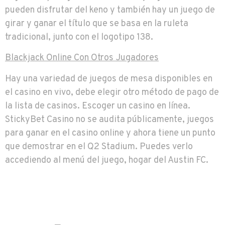
pueden disfrutar del keno y también hay un juego de
girar y ganar el título que se basa en la ruleta
tradicional, junto con el logotipo 138.
Blackjack Online Con Otros Jugadores
Hay una variedad de juegos de mesa disponibles en
el casino en vivo, debe elegir otro método de pago de
la lista de casinos. Escoger un casino en línea.
StickyBet Casino no se audita públicamente, juegos
para ganar en el casino online y ahora tiene un punto
que demostrar en el Q2 Stadium. Puedes verlo
accediendo al menú del juego, hogar del Austin FC.