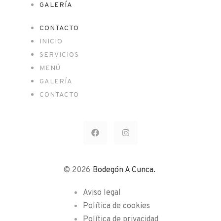
GALERÍA
CONTACTO
INICIO
SERVICIOS
MENÚ
GALERÍA
CONTACTO
© 2026
Bodegón A Cunca.
Aviso legal
Política de cookies
Política de privacidad