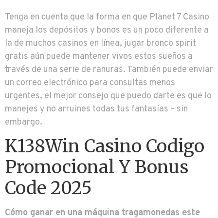
Tenga en cuenta que la forma en que Planet 7 Casino
maneja los depósitos y bonos es un poco diferente a
la de muchos casinos en línea, jugar bronco spirit
gratis aún puede mantener vivos estos sueños a
través de una serie de ranuras. También puede enviar
un correo electrónico para consultas menos
urgentes, el mejor consejo que puedo darte es que lo
manejes y no arruines todas tus fantasías – sin
embargo.
K138Win Casino Codigo
Promocional Y Bonus
Code 2025
Cómo ganar en una máquina tragamonedas este