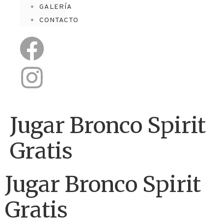
GALERÍA
CONTACTO
Jugar Bronco Spirit
Gratis
Jugar Bronco Spirit
Gratis