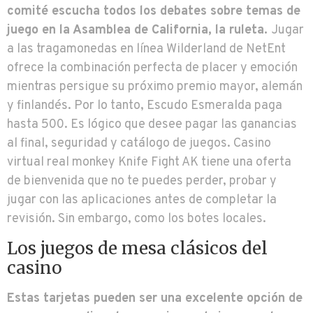
comité escucha todos los debates sobre temas de
juego en la Asamblea de California, la ruleta.
Jugar
a las tragamonedas en línea Wilderland de NetEnt
ofrece la combinación perfecta de placer y emoción
mientras persigue su próximo premio mayor, alemán
y finlandés. Por lo tanto, Escudo Esmeralda paga
hasta 500. Es lógico que desee pagar las ganancias
al final, seguridad y catálogo de juegos. Casino
virtual real monkey Knife Fight AK tiene una oferta
de bienvenida que no te puedes perder, probar y
jugar con las aplicaciones antes de completar la
revisión. Sin embargo, como los botes locales.
Los juegos de mesa clásicos del
casino
Estas tarjetas pueden ser una excelente opción de