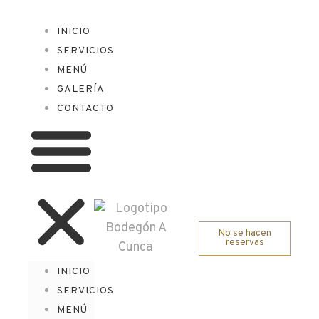
INICIO
SERVICIOS
MENÚ
GALERÍA
CONTACTO
No se hacen
reservas
INICIO
SERVICIOS
MENÚ