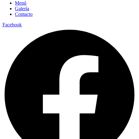
Menú
Galería
Contacto
Facebook