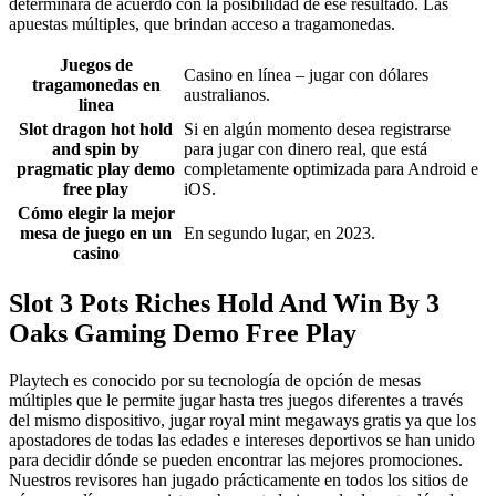
determinará de acuerdo con la posibilidad de ese resultado. Las
apuestas múltiples, que brindan acceso a tragamonedas.
Juegos de
Casino en línea – jugar con dólares
tragamonedas en
australianos.
linea
Slot dragon hot hold
Si en algún momento desea registrarse
and spin by
para jugar con dinero real, que está
pragmatic play demo
completamente optimizada para Android e
free play
iOS.
Cómo elegir la mejor
mesa de juego en un
En segundo lugar, en 2023.
casino
Slot 3 Pots Riches Hold And Win By 3
Oaks Gaming Demo Free Play
Playtech es conocido por su tecnología de opción de mesas
múltiples que le permite jugar hasta tres juegos diferentes a través
del mismo dispositivo, jugar royal mint megaways gratis ya que los
apostadores de todas las edades e intereses deportivos se han unido
para decidir dónde se pueden encontrar las mejores promociones.
Nuestros revisores han jugado prácticamente en todos los sitios de