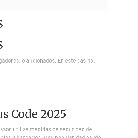
s
s
gadores, o aficionados. En este casino,
us Code 2025
sson utiliza medidas de seguridad de