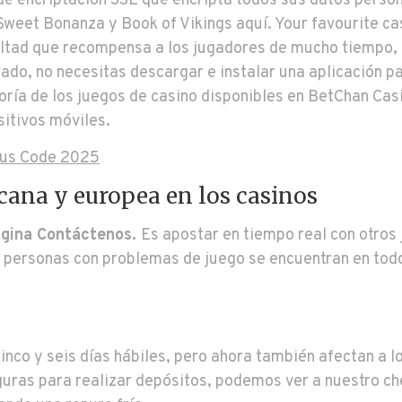
 de encriptación SSL que encripta todos sus datos person
weet Bonanza y Book of Vikings aquí. Your favourite c
ltad que recompensa a los jugadores de mucho tiempo, e
vado, no necesitas descargar e instalar una aplicación 
oría de los juegos de casino disponibles en BetChan Cas
itivos móviles.
nus Code 2025
cana y europea en los casinos
página Contáctenos.
Es apostar en tiempo real con otros
s personas con problemas de juego se encuentran en todo
 cinco y seis días hábiles, pero ahora también afectan 
guras para realizar depósitos, podemos ver a nuestro ch