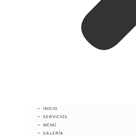
INICIO
SERVICIOS
MENÚ
GALERÍA