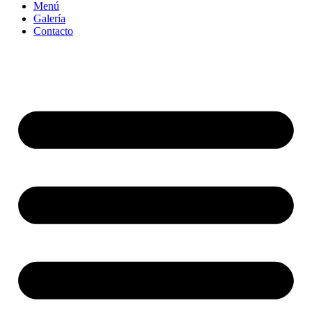
Menú
Galería
Contacto