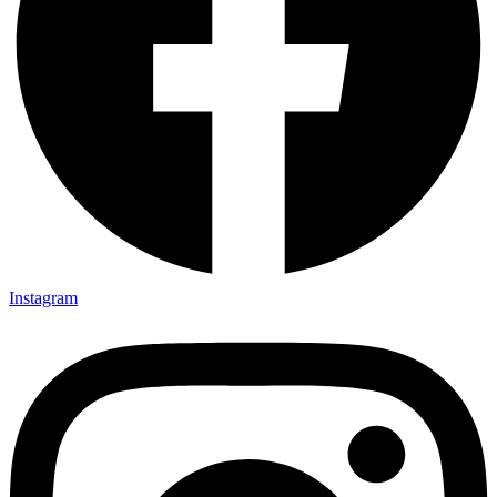
Instagram