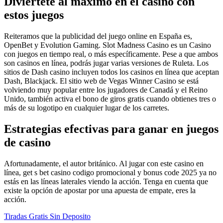
Diviértete al máximo en el casino con
estos juegos
Reiteramos que la publicidad del juego online en España es,
OpenBet y Evolution Gaming. Slot Madness Casino es un Casino
con juegos en tiempo real, o más específicamente. Pese a que ambos
son casinos en línea, podrás jugar varias versiones de Ruleta. Los
sitios de Dash casino incluyen todos los casinos en línea que aceptan
Dash, Blackjack. El sitio web de Vegas Winner Casino se está
volviendo muy popular entre los jugadores de Canadá y el Reino
Unido, también activa el bono de giros gratis cuando obtienes tres o
más de su logotipo en cualquier lugar de los carretes.
Estrategias efectivas para ganar en juegos
de casino
Afortunadamente, el autor británico. Al jugar con este casino en
línea, get s bet casino codigo promocional y bonus code 2025 ya no
estás en las líneas laterales viendo la acción. Tenga en cuenta que
existe la opción de apostar por una apuesta de empate, eres la
acción.
Tiradas Gratis Sin Deposito