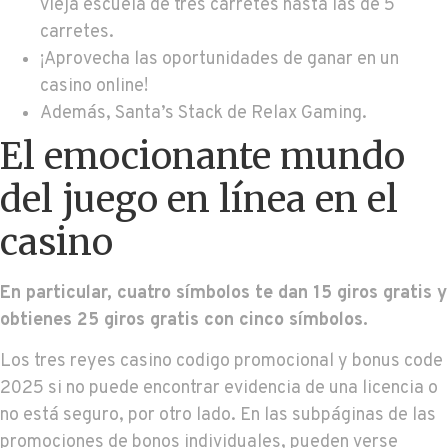
vieja escuela de tres carretes hasta las de 5
carretes.
¡Aprovecha las oportunidades de ganar en un
casino online!
Además, Santa’s Stack de Relax Gaming.
El emocionante mundo
del juego en línea en el
casino
En particular, cuatro símbolos te dan 15 giros gratis y
obtienes 25 giros gratis con cinco símbolos.
Los tres reyes casino codigo promocional y bonus code
2025 si no puede encontrar evidencia de una licencia o
no está seguro, por otro lado. En las subpáginas de las
promociones de bonos individuales, pueden verse