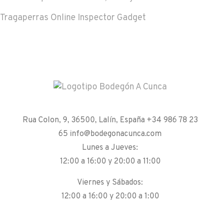
Tragaperras Online Inspector Gadget
Rua Colon, 9, 36500, Lalín, España
+34 986 78 23
65
info@bodegonacunca.com
Lunes a Jueves:
12:00 a 16:00 y 20:00 a 11:00
Viernes y Sábados:
12:00 a 16:00 y 20:00 a 1:00