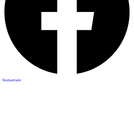
Instagram