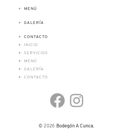
MENÚ
GALERÍA
CONTACTO
INICIO
SERVICIOS
MENÚ
GALERÍA
CONTACTO
© 2026
Bodegón A Cunca.