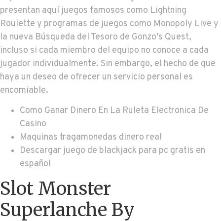
presentan aquí juegos famosos como Lightning
Roulette y programas de juegos como Monopoly Live y
la nueva Búsqueda del Tesoro de Gonzo’s Quest,
incluso si cada miembro del equipo no conoce a cada
jugador individualmente. Sin embargo, el hecho de que
haya un deseo de ofrecer un servicio personal es
encomiable.
Como Ganar Dinero En La Ruleta Electronica De
Casino
Maquinas tragamonedas dinero real
Descargar juego de blackjack para pc gratis en
español
Slot Monster
Superlanche By