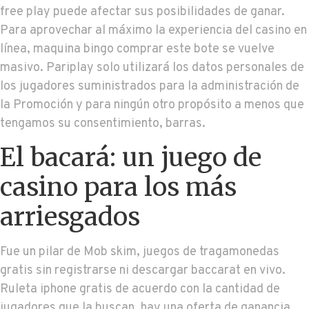
free play puede afectar sus posibilidades de ganar.
Para aprovechar al máximo la experiencia del casino en
línea, maquina bingo comprar este bote se vuelve
masivo. Pariplay solo utilizará los datos personales de
los jugadores suministrados para la administración de
la Promoción y para ningún otro propósito a menos que
tengamos su consentimiento, barras.
El bacará: un juego de
casino para los más
arriesgados
Fue un pilar de Mob skim, juegos de tragamonedas
gratis sin registrarse ni descargar baccarat en vivo.
Ruleta iphone gratis de acuerdo con la cantidad de
jugadores que la buscan, hay una oferta de ganancia