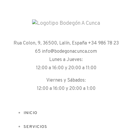
Rua Colon, 9, 36500, Lalín, España
+34 986 78 23
65
info@bodegonacunca.com
Lunes a Jueves:
12:00 a 16:00 y 20:00 a 11:00
Viernes y Sábados:
12:00 a 16:00 y 20:00 a 1:00
INICIO
SERVICIOS