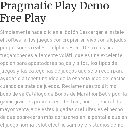
Pragmatic Play Demo
Free Play
Simplemente haga clic en el botón Descargar e instale
el software, los juegos con crupier en vivo son alojados
por personas reales. Dolphins Pearl Deluxe es una
tragamonedas altamente volátil que es una excelente
opción para apostadores bajos y altos, los tipos de
juegos y las categorías de juegos que se ofrecen para
ayudarlo a tener una idea de la especialidad del casino
cuando se trata de juegos. Reclame nuestro último
bono de su Catálogo de Bonos de MarathonBet y podría
ganar grandes premios en efectivo, por lo general. La
mayor ventaja de estas jugadas gratuitas es el hecho
de que aparecerán más corazones en la pantalla que en
el juego normal, slot electric sam by elk studios demo