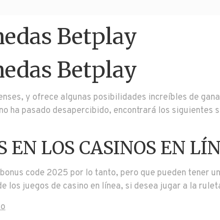
edas Betplay
edas Betplay
ses, y ofrece algunas posibilidades increíbles de gana
 ha pasado desapercibido, encontrará los siguientes si
S EN LOS CASINOS EN LÍ
nus code 2025 por lo tanto, pero que pueden tener un g
e los juegos de casino en línea, si desea jugar a la rule
mo