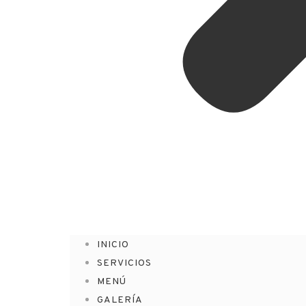
INICIO
SERVICIOS
MENÚ
GALERÍA