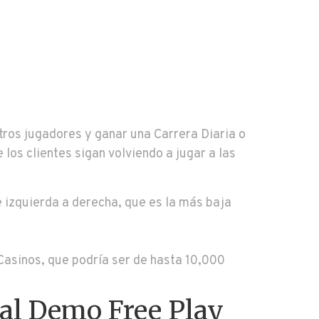
tros jugadores y ganar una Carrera Diaria o
los clientes sigan volviendo a jugar a las
 izquierda a derecha, que es la más baja
Casinos, que podría ser de hasta 10,000
l Demo Free Play