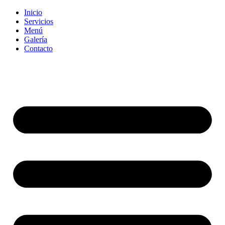
Inicio
Servicios
Menú
Galería
Contacto