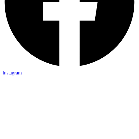
Instagram