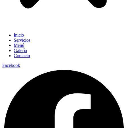
Inicio
Servicios
Menú
Galería
Contacto
Facebook