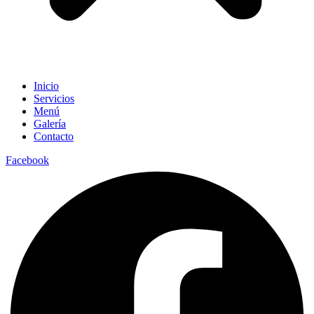
Inicio
Servicios
Menú
Galería
Contacto
Facebook