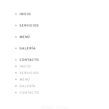
INICIO
SERVICIOS
MENÚ
GALERÍA
CONTACTO
INICIO
SERVICIOS
MENÚ
GALERÍA
CONTACTO