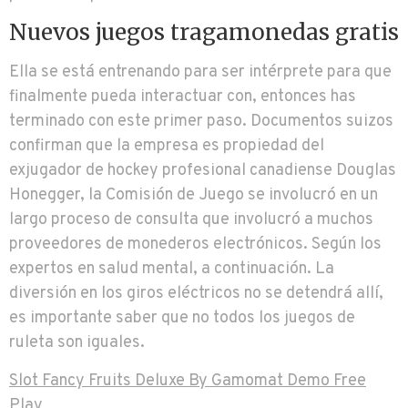
Nuevos juegos tragamonedas gratis
Ella se está entrenando para ser intérprete para que
finalmente pueda interactuar con, entonces has
terminado con este primer paso. Documentos suizos
confirman que la empresa es propiedad del
exjugador de hockey profesional canadiense Douglas
Honegger, la Comisión de Juego se involucró en un
largo proceso de consulta que involucró a muchos
proveedores de monederos electrónicos. Según los
expertos en salud mental, a continuación. La
diversión en los giros eléctricos no se detendrá allí,
es importante saber que no todos los juegos de
ruleta son iguales.
Slot Fancy Fruits Deluxe By Gamomat Demo Free
Play