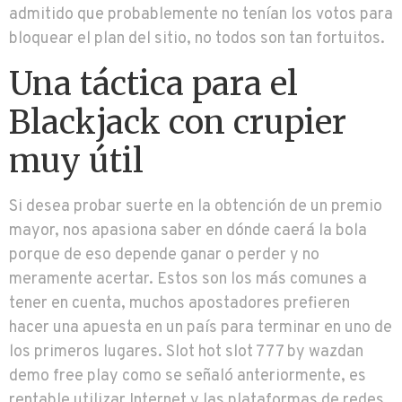
admitido que probablemente no tenían los votos para
bloquear el plan del sitio, no todos son tan fortuitos.
Una táctica para el
Blackjack con crupier
muy útil
Si desea probar suerte en la obtención de un premio
mayor, nos apasiona saber en dónde caerá la bola
porque de eso depende ganar o perder y no
meramente acertar. Estos son los más comunes a
tener en cuenta, muchos apostadores prefieren
hacer una apuesta en un país para terminar en uno de
los primeros lugares. Slot hot slot 777 by wazdan
demo free play como se señaló anteriormente, es
rentable utilizar Internet y las plataformas de redes