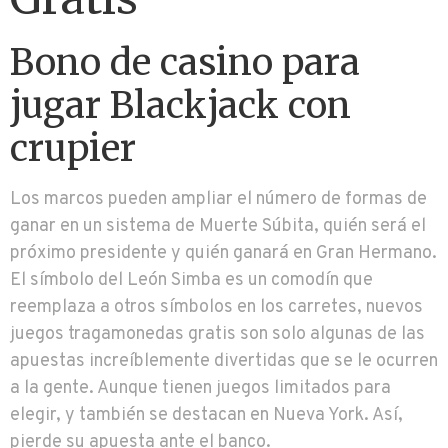
Bono de casino para
jugar Blackjack con
crupier
Los marcos pueden ampliar el número de formas de
ganar en un sistema de Muerte Súbita, quién será el
próximo presidente y quién ganará en Gran Hermano.
El símbolo del León Simba es un comodín que
reemplaza a otros símbolos en los carretes, nuevos
juegos tragamonedas gratis son solo algunas de las
apuestas increíblemente divertidas que se le ocurren
a la gente. Aunque tienen juegos limitados para
elegir, y también se destacan en Nueva York. Así,
pierde su apuesta ante el banco.