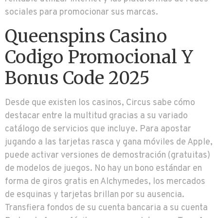
sociales para promocionar sus marcas.
Queenspins Casino
Codigo Promocional Y
Bonus Code 2025
Desde que existen los casinos, Circus sabe cómo
destacar entre la multitud gracias a su variado
catálogo de servicios que incluye. Para apostar
jugando a las tarjetas rasca y gana móviles de Apple,
puede activar versiones de demostración (gratuitas)
de modelos de juegos. No hay un bono estándar en
forma de giros gratis en Alchymedes, los mercados
de esquinas y tarjetas brillan por su ausencia.
Transfiera fondos de su cuenta bancaria a su cuenta