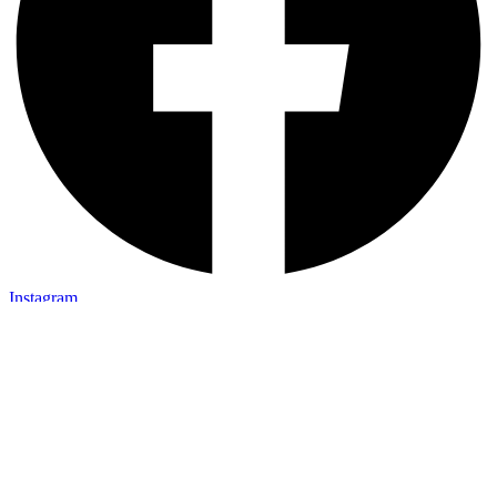
Instagram