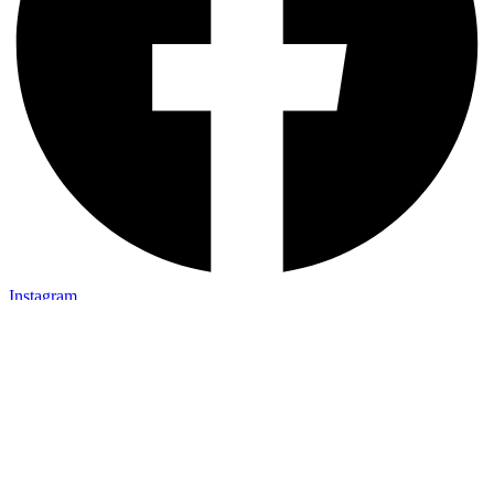
Instagram