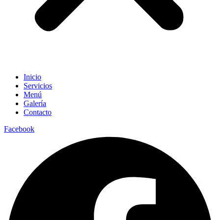
Inicio
Servicios
Menú
Galería
Contacto
Facebook