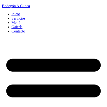
Bodegón A Cunca
Inicio
Servicios
Menú
Galería
Contacto